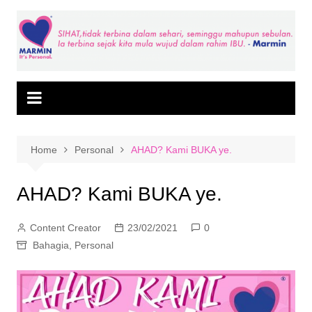
Skip
to
content
Home
Personal
AHAD? Kami BUKA ye.
AHAD? Kami BUKA ye.
Content Creator
23/02/2021
0
Bahagia
,
Personal