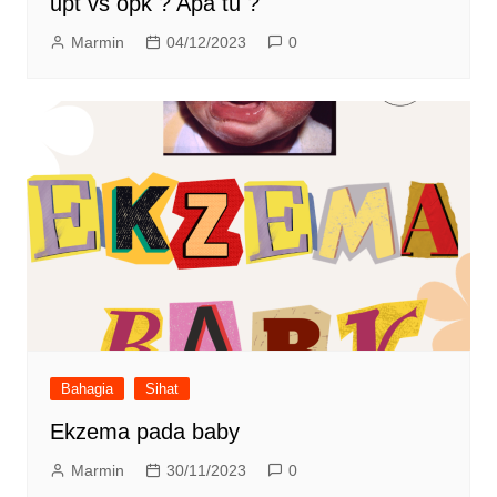
upt vs opk ? Apa tu ?
Marmin
04/12/2023
0
Bahagia
Sihat
Ekzema pada baby
Marmin
30/11/2023
0