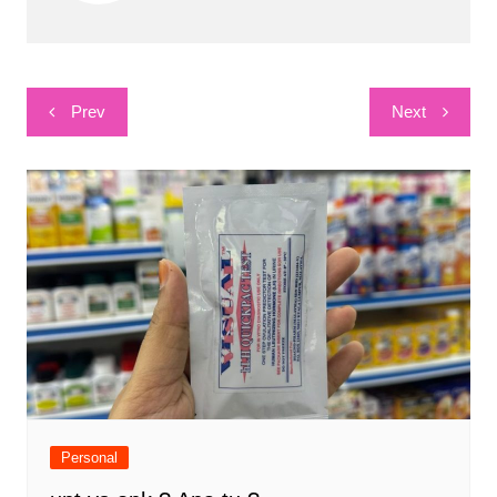
Post
Prev
Next
navigation
Personal