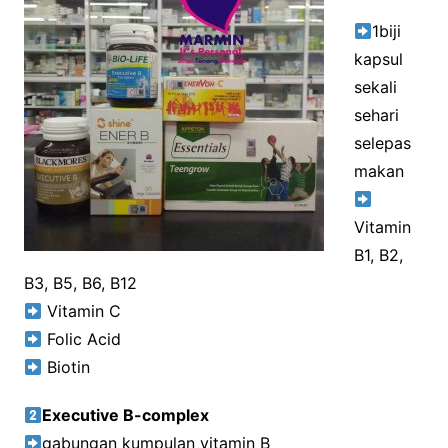
1biji
kapsul
sekali
sehari
selepas
makan
Vitamin
B1, B2,
B3, B5, B6, B12
Vitamin C
Folic Acid
Biotin
Executive B-complex
gabungan kumpulan vitamin B