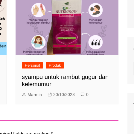
Personal
Produk
syampu untuk rambut gugur dan
kelemumur
Marmin
20/10/2023
0
uired fields are marked
*