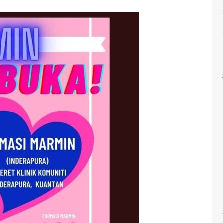
Pelembap Muka/ Moisturizer
Penjagaan Gigi dan Gusi
Bayi
Kudis Buta
Antihistamin dan Kanak-
kanak
Bibir Kering
Ruam Panas
Pembalut Luka
Vitamin B-Kompleks
Urinary Tract Disorder
Sunblock/Sunscreen
Diet Sihat
Penjagaan Kulit Bayi