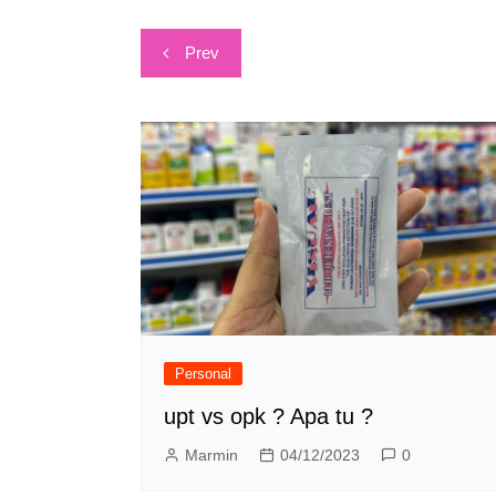
Post
Prev
navigation
Personal
upt vs opk ? Apa tu ?
Marmin
04/12/2023
0