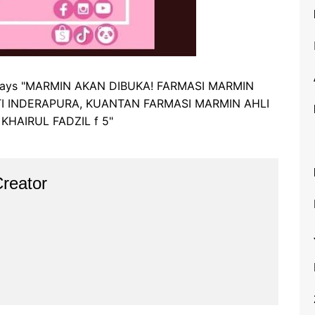
Pam Susu
PMS: Kekurangan
Magnesium dan Kalsium
Pengawalan Serangga
Sembelit
Kurap
Batuk
Sanitizer
reator
Vitamin E
Penjagaan Oral
Mata Kering
Pengawalan Serangga