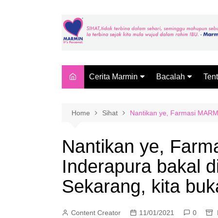
Skip
to
content
Cerita Marmin
Bacalah
Ten
Makan 6 Ekor Ikan Sehari?
SOLUSI FARMAS
MAR
MARMIN
Far
Home
Sihat
Nantikan ye, Farmasi MARMIN
BACA LAGI
Pag
Mar
Nantikan ye, Far
Mar
Inderapura bakal di
(Fa
Mar
Sekarang, kita buk
Content Creator
11/01/2021
0