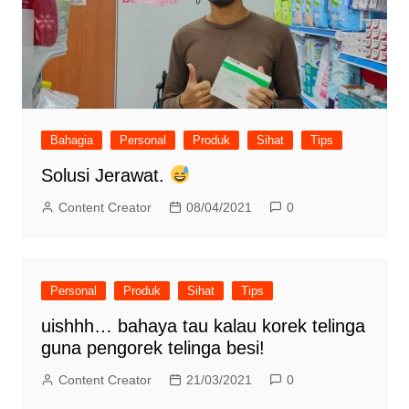
Bahagia
Personal
Produk
Sihat
Tips
Solusi Jerawat.
Content Creator
08/04/2021
0
Personal
Produk
Sihat
Tips
uishhh… bahaya tau kalau korek telinga
guna pengorek telinga besi!
Content Creator
21/03/2021
0