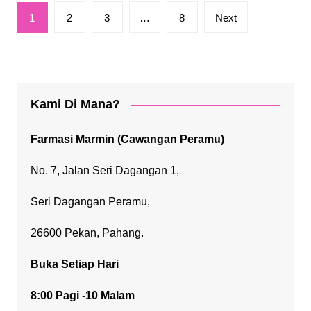
Posts
1
2
3
…
8
Next
pagination
Kami Di Mana?
Farmasi Marmin (Cawangan Peramu)
No. 7, Jalan Seri Dagangan 1,
Seri Dagangan Peramu,
26600 Pekan, Pahang.
Buka Setiap Hari
8:00 Pagi -10 Malam