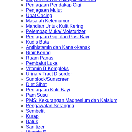
Penjagaan Pendakap Gigi
Penjagaan Mulut
Ubat Cacing
Masalah Kelemumur
Mandian Untuk Kulit Kering
Pelembap Muka/ Moisturizer
Penjagaan Gigi dan Gusi Bayi
Kudis Buta
Antihistamin dan Kanak-kanak
Bibir Kering
Ruam Panas
Pembalut Luka
Vitamin B-Kompleks
Urinary Tract Disorder
Sunblock/Sunscreen
Diet Sihat
Penjagaan Kulit Bayi
Pam Susu
PMS: Kekurangan Magnesium dan Kalsium
Pengawalan Serangga
Sembelit
Kurap
Batuk
Sanitizer