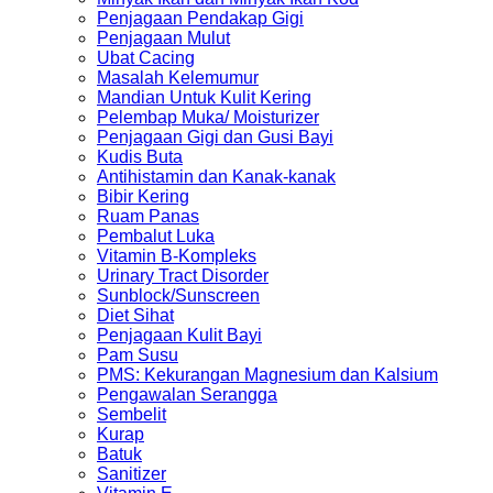
Penjagaan Pendakap Gigi
Penjagaan Mulut
Ubat Cacing
Masalah Kelemumur
Mandian Untuk Kulit Kering
Pelembap Muka/ Moisturizer
Penjagaan Gigi dan Gusi Bayi
Kudis Buta
Antihistamin dan Kanak-kanak
Bibir Kering
Ruam Panas
Pembalut Luka
Vitamin B-Kompleks
Urinary Tract Disorder
Sunblock/Sunscreen
Diet Sihat
Penjagaan Kulit Bayi
Pam Susu
PMS: Kekurangan Magnesium dan Kalsium
Pengawalan Serangga
Sembelit
Kurap
Batuk
Sanitizer