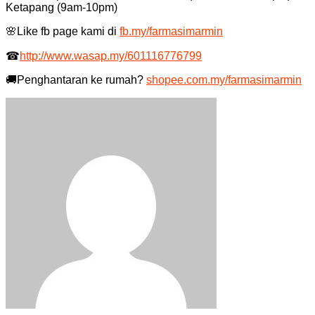
Ketapang (9am-10pm)
🌸
Like fb page kami di
fb.my/farmasimarmin
☎
http://www.wasap.my/601116776799
🚚
Penghantaran ke rumah?
shopee.com.my/farmasimarmin