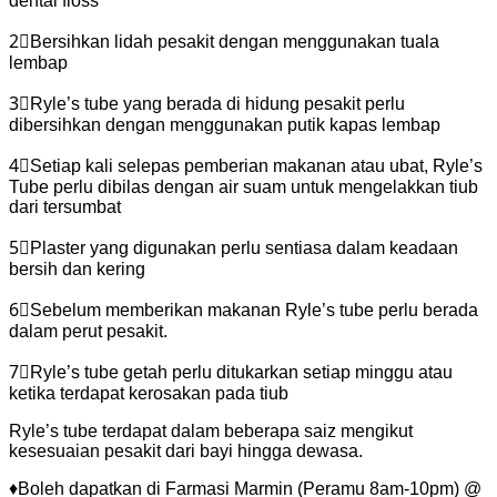
dental floss
2⃣
Bersihkan lidah pesakit dengan menggunakan tuala
lembap
3⃣
Ryle’s tube yang berada di hidung pesakit perlu
dibersihkan dengan menggunakan putik kapas lembap
4⃣
Setiap kali selepas pemberian makanan atau ubat, Ryle’s
Tube perlu dibilas dengan air suam untuk mengelakkan tiub
dari tersumbat
5⃣
Plaster yang digunakan perlu sentiasa dalam keadaan
bersih dan kering
6⃣
Sebelum memberikan makanan Ryle’s tube perlu berada
dalam perut pesakit.
7⃣
Ryle’s tube getah perlu ditukarkan setiap minggu atau
ketika terdapat kerosakan pada tiub
Ryle’s tube terdapat dalam beberapa saiz mengikut
kesesuaian pesakit dari bayi hingga dewasa.
♦
Boleh dapatkan di Farmasi Marmin (Peramu 8am-10pm) @