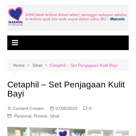
Skip
to
content
Home
Sihat
Cetaphil – Set Penjagaan Kulit Bayi
Cetaphil – Set Penjagaan Kulit
Bayi
Content Creator
07/05/2020
0
Personal
,
Produk
,
Sihat