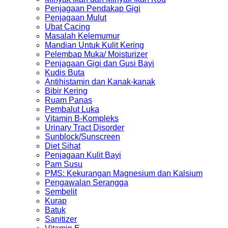
Penjagaan Pendakap Gigi
Penjagaan Mulut
Ubat Cacing
Masalah Kelemumur
Mandian Untuk Kulit Kering
Pelembap Muka/ Moisturizer
Penjagaan Gigi dan Gusi Bayi
Kudis Buta
Antihistamin dan Kanak-kanak
Bibir Kering
Ruam Panas
Pembalut Luka
Vitamin B-Kompleks
Urinary Tract Disorder
Sunblock/Sunscreen
Diet Sihat
Penjagaan Kulit Bayi
Pam Susu
PMS: Kekurangan Magnesium dan Kalsium
Pengawalan Serangga
Sembelit
Kurap
Batuk
Sanitizer