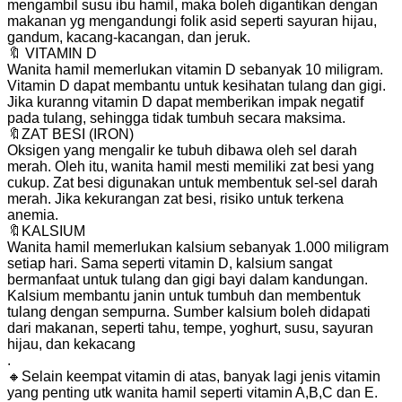
mengambil susu ibu hamil, maka boleh digantikan dengan
makanan yg mengandungi folik asid seperti sayuran hijau,
gandum, kacang-kacangan, dan jeruk.
🔖 VITAMIN D
Wanita hamil memerlukan vitamin D sebanyak 10 miligram.
Vitamin D dapat membantu untuk kesihatan tulang dan gigi.
Jika kuranng vitamin D dapat memberikan impak negatif
pada tulang, sehingga tidak tumbuh secara maksima.
🔖ZAT BESI (IRON)
Oksigen yang mengalir ke tubuh dibawa oleh sel darah
merah. Oleh itu, wanita hamil mesti memiliki zat besi yang
cukup. Zat besi digunakan untuk membentuk sel-sel darah
merah. Jika kekurangan zat besi, risiko untuk terkena
anemia.
🔖KALSIUM
Wanita hamil memerlukan kalsium sebanyak 1.000 miligram
setiap hari. Sama seperti vitamin D, kalsium sangat
bermanfaat untuk tulang dan gigi bayi dalam kandungan.
Kalsium membantu janin untuk tumbuh dan membentuk
tulang dengan sempurna. Sumber kalsium boleh didapati
dari makanan, seperti tahu, tempe, yoghurt, susu, sayuran
hijau, dan kekacang
.
🔸Selain keempat vitamin di atas, banyak lagi jenis vitamin
yang penting utk wanita hamil seperti vitamin A,B,C dan E.