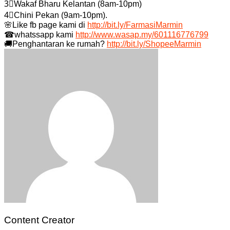
3⃣
Wakaf Bharu Kelantan (8am-10pm)
4⃣
Chini Pekan (9am-10pm).
🌸
Like fb page kami di
http://bit.ly/FarmasiMarmin
☎
whatssapp kami
http://www.wasap.my/601116776799
🚚
Penghantaran ke rumah?
http://bit.ly/ShopeeMarmin
Content Creator