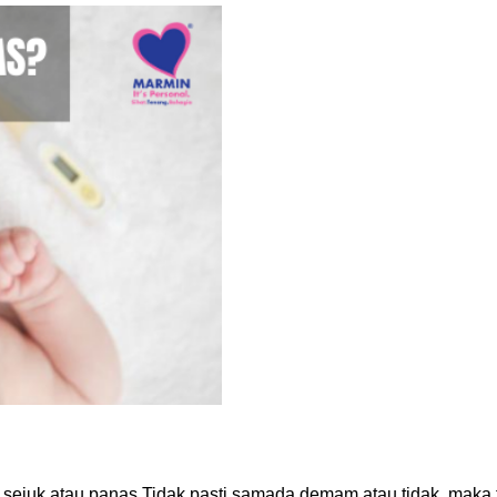
m sejuk atau panas Tidak pasti samada demam atau tidak, maka