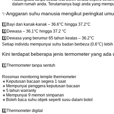
dalam rumah anda. Terutamanya bagi anda yang mempun
✨
Anggaran suhu manusia mengikut peringkat umu
1️⃣
Bayi dan kanak-kanak – 36.6°C hingga 37.2°C
2️⃣
Dewasa – 36.1°C hingga 37.2 °C
3️⃣
Dewasa yang berumur 65 tahun keatas – 36.2°C
Setiap individu mempunyai suhu badan berbeza (0.6°C) lebih t
Kini terdapat beberapa jenis termometer yang ada
1️⃣
Thermometer tanpa sentuh
Rossmax monitoring temple thermometer
🔹
Keputusan bacaan segera 1 saat
🔹
Mempunyai penggera keputusan bacaan
🔹
5 tahun warranty
🔹
Mempunyai 9 memori simpanan
🔹
Boleh baca suhu objek seperti susu dalam botol
2️⃣
Thermometer digital