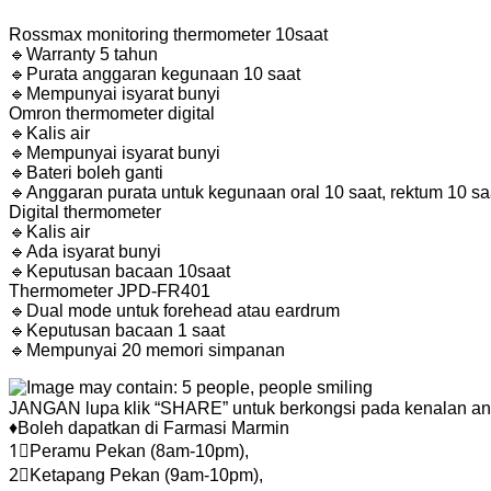
Rossmax monitoring thermometer 10saat
🔹
Warranty 5 tahun
🔹
Purata anggaran kegunaan 10 saat
🔹
Mempunyai isyarat bunyi
Omron thermometer digital
🔹
Kalis air
🔹
Mempunyai isyarat bunyi
🔹
Bateri boleh ganti
🔹
Anggaran purata untuk kegunaan oral 10 saat, rektum 10 saa
Digital thermometer
🔹
Kalis air
🔹
Ada isyarat bunyi
🔹
Keputusan bacaan 10saat
Thermometer JPD-FR401
🔹
Dual mode untuk forehead atau eardrum
🔹
Keputusan bacaan 1 saat
🔹
Mempunyai 20 memori simpanan
JANGAN lupa klik “SHARE” untuk berkongsi pada kenalan anda
♦
Boleh dapatkan di Farmasi Marmin
1⃣
Peramu Pekan (8am-10pm),
2⃣
Ketapang Pekan (9am-10pm),