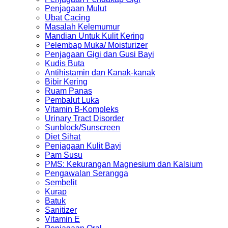
Penjagaan Mulut
Ubat Cacing
Masalah Kelemumur
Mandian Untuk Kulit Kering
Pelembap Muka/ Moisturizer
Penjagaan Gigi dan Gusi Bayi
Kudis Buta
Antihistamin dan Kanak-kanak
Bibir Kering
Ruam Panas
Pembalut Luka
Vitamin B-Kompleks
Urinary Tract Disorder
Sunblock/Sunscreen
Diet Sihat
Penjagaan Kulit Bayi
Pam Susu
PMS: Kekurangan Magnesium dan Kalsium
Pengawalan Serangga
Sembelit
Kurap
Batuk
Sanitizer
Vitamin E