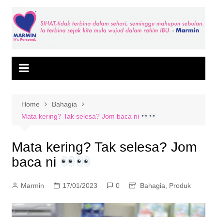
Skip
to
content
Home
Bahagia
Mata kering? Tak selesa? Jom baca ni
Mata kering? Tak selesa? Jom
baca ni
Marmin
17/01/2023
0
Bahagia
,
Produk