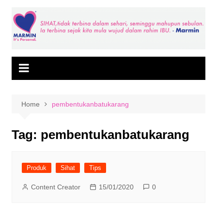
Skip
to
content
Home
pembentukanbatukarang
Tag:
pembentukanbatukarang
Produk
Sihat
Tips
Content Creator
15/01/2020
0