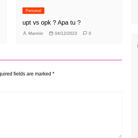
Personal
upt vs opk ? Apa tu ?
Marmin
04/12/2023
0
uired fields are marked
*