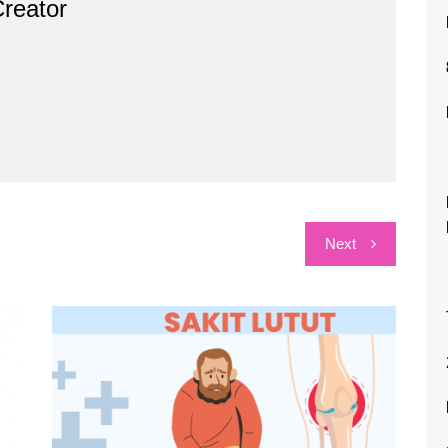
reator
Next