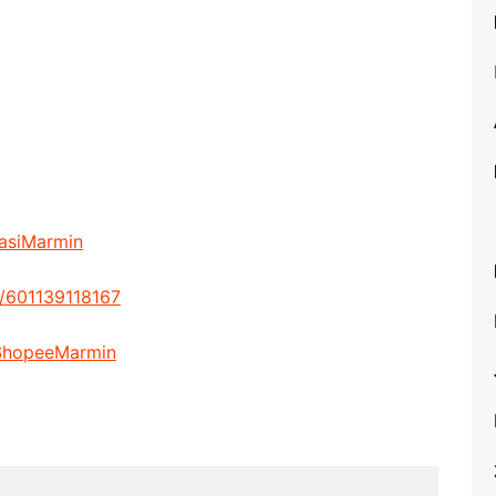
Pam Susu
PMS: Kekurangan
Magnesium dan Kalsium
Pengawalan Serangga
Sembelit
Kurap
Batuk
masiMarmin
Sanitizer
Vitamin E
/601139118167
Penjagaan Oral
y/ShopeeMarmin
Mata Kering
Pengawalan Serangga