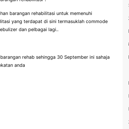
Pelembap Muka/ Moisturizer
han barangan rehabilitasi untuk memenuhi
Penjagaan Gigi dan Gusi
litasi yang terdapat di sini termasuklah commode
Bayi
nebulizer dan pelbagai lagi..
Kudis Buta
Antihistamin dan Kanak-
kanak
 barangan rehab sehingga 30 September ini sahaja
Bibir Kering
ekatan anda
Ruam Panas
Pembalut Luka
Vitamin B-Kompleks
Urinary Tract Disorder
Sunblock/Sunscreen
Diet Sihat
Penjagaan Kulit Bayi