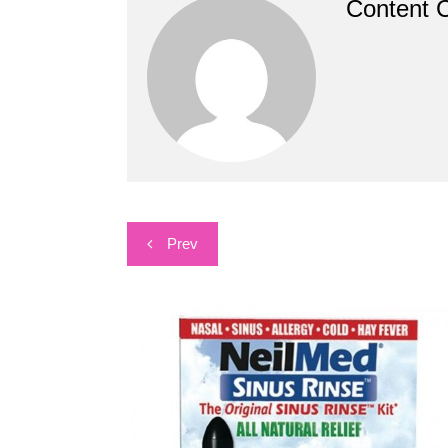
Content C
Post
Prev
navigation