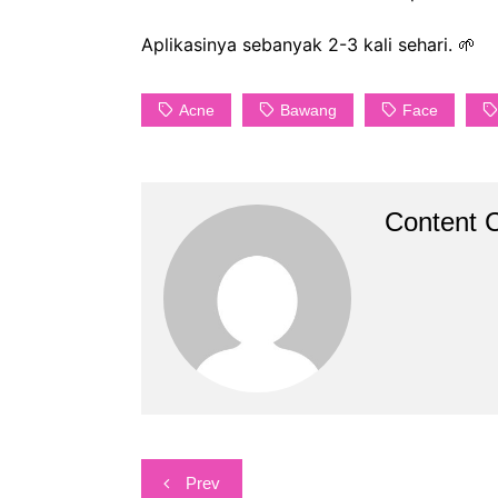
Aplikasinya sebanyak 2-3 kali sehari.
🌱
Acne
Bawang
Face
Content C
Post
Prev