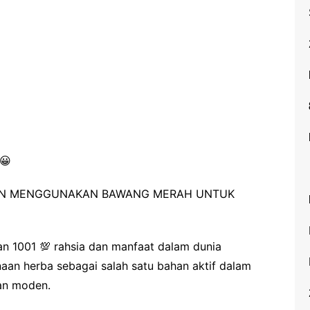
Pelembap Muka/ Moisturizer
Penjagaan Gigi dan Gusi
Bayi
Kudis Buta
Antihistamin dan Kanak-
kanak
Bibir Kering
😀
Ruam Panas
Pembalut Luka
GAN MENGGUNAKAN BAWANG MERAH UNTUK
Vitamin B-Kompleks
Urinary Tract Disorder
an 1001
💯
rahsia dan manfaat dalam dunia
Sunblock/Sunscreen
naan herba sebagai salah satu bahan aktif dalam
Diet Sihat
tan moden.
Penjagaan Kulit Bayi