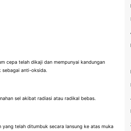
Pam Susu
PMS: Kekurangan
Magnesium dan Kalsium
Pengawalan Serangga
Sembelit
Kurap
Batuk
ium cepa telah dikaji dan mempunyai kandungan
Sanitizer
k sebagai anti-oksida.
Vitamin E
Penjagaan Oral
Mata Kering
an sel akibat radiasi atau radikal bebas.
Pengawalan Serangga
yang telah ditumbuk secara lansung ke atas muka