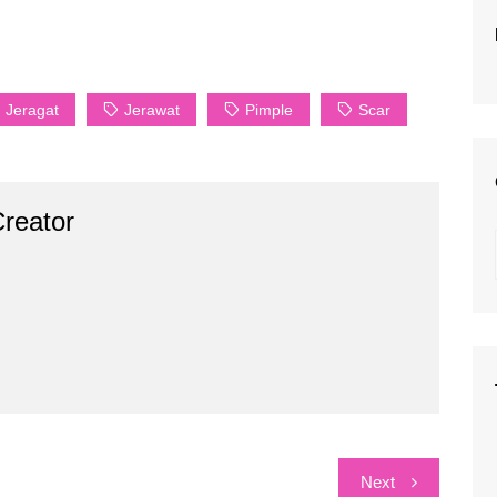
Jeragat
Jerawat
Pimple
Scar
reator
Next