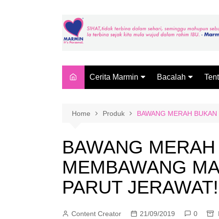
Skip
to
content
Cerita Marmin
Bacalah
Ten
Makan 6 Ekor Ikan Sehari?
SOLUSI FARMAS
MAR
MARMIN
Far
Home
Produk
BAWANG MERAH BUKAN 
BACA LAGI
Pag
Mar
BAWANG MERAH
Mar
MEMBAWANG MA
(Fa
Mar
PARUT JERAWAT!
Content Creator
21/09/2019
0