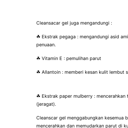
Cleansacar gel juga mengandungi :
☘
Ekstrak pegaga : mengandungi asid amin
penuaan.
☘
Vitamin E : pemulihan parut
☘
Allantoin : memberi kesan kulit lembut 
☘
Ekstrak paper mulberry : mencerahkan t
(jeragat).
Cleanscar gel menggabungkan kesemua ba
mencerahkan dan memudarkan parut di kul