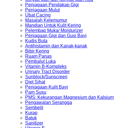
Penjagaan Pendakap Gigi
Penjagaan Mulut
Ubat Cacing
Masalah Kelemumur
Mandian Untuk Kulit Kering
Pelembap Muka/ Moisturizer
Penjagaan Gigi dan Gusi Bayi
Kudis Buta
Antihistamin dan Kanak-kanak
Bibir Kering
Ruam Panas
Pembalut Luka
Vitamin B-Kompleks
Urinary Tract Disorder
Sunblock/Sunscreen
Diet Sihat
Penjagaan Kulit Bayi
Pam Susu
PMS: Kekurangan Magnesium dan Kalsium
Pengawalan Serangga
Sembelit
Kurap
Batuk
Sanitizer