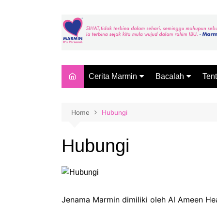
Skip
to
content
Cerita Marmin
Bacalah
Ten
Makan 6 Ekor Ikan Sehari?
SOLUSI FARMAS
MAR
MARMIN
Far
Home
Hubungi
BACA LAGI
Pag
Mar
Hubungi
Mar
(Fa
Mar
Jenama Marmin dimiliki oleh Al Ameen He